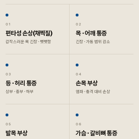
01
02
편타성 손상(채찍질)
목 · 어깨 통증
갑작스러운 목 긴장 · 뻣뻣함
긴장 · 가동 범위 감소
03
04
등 · 허리 통증
손목 부상
상부 · 중부 · 하부
염좌 · 충격 대비 손상
05
06
발목 부상
가슴 · 갈비뼈 통증