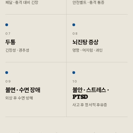
페달 · 충격 대비 긴장
안전벨트 · 충격 통증
07
08
두통
뇌진탕 증상
긴장성 · 경추성
멍함 · 어지럼 · 과민
09
10
불면 · 수면 장애
불안 · 스트레스 ·
PTSD
외상 후 수면 방해
사고 후 정서적 후유증