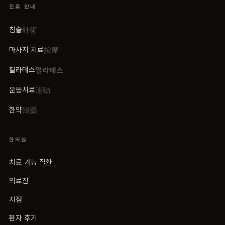
진료 안내
針術
침술
按摩
마사지 치료
필라테스
필라테스
運動
운동치료
韓藥
한약
한의원
치료 가능 질환
의료진
지점
환자 후기