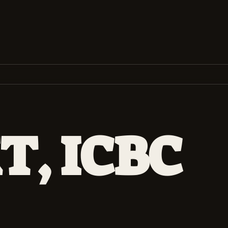
T
,
I
C
B
C