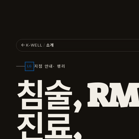
←
K-WELL
/
소개
지점 안내
· 랭리
LG
침
술
,
R
M
진
료
,