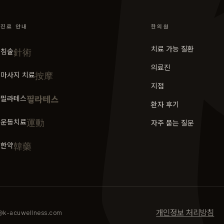
진료 안내
한의원
치료 가능 질환
針術
침술
의료진
按摩
마사지 치료
지점
필라테스
필라테스
환자 후기
運動
운동치료
자주 묻는 질문
韓藥
한약
개인정보 처리방침
fo@k-acuwellness.com