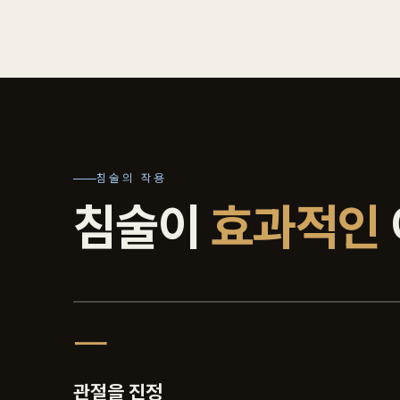
침술의 작용
침술이
효과적인
一
관절을 진정